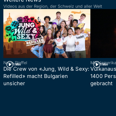
Videos aus der Region, der Schweiz und aller Welt
Neue Staffel
Mittelamerik
1 Min
1 Min
Die Crew von «Jung, Wild & Sexy:
Vulkanaus
Refilled» macht Bulgarien
1400 Pers
unsicher
gebracht