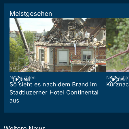
Meistgesehen
Nachrichten
Nachricht
3 Min
2 Min
So sieht es nach dem Brand im
Kurznac
Stadtluzerner Hotel Continental
aus
Weitere News