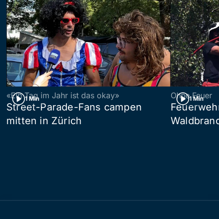
«Ein Tag im Jahr ist das okay»
Ohne Feuer
1 Min
1 Min
Street-Parade-Fans campen
Feuerwehr 
mitten in Zürich
Waldbrand