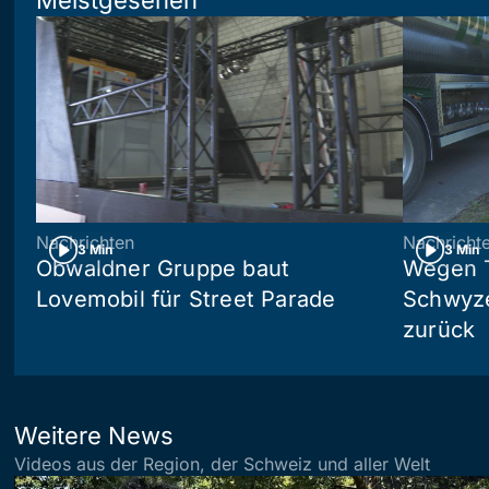
Meistgesehen
Nachrichten
Nachricht
3 Min
3 Min
Obwaldner Gruppe baut
Wegen T
Lovemobil für Street Parade
Schwyzer
zurück
Weitere News
Videos aus der Region, der Schweiz und aller Welt