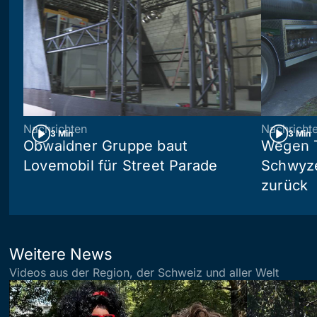
Nachrichten
Nachricht
3 Min
3 Min
Obwaldner Gruppe baut
Wegen T
Lovemobil für Street Parade
Schwyzer
zurück
Weitere News
Videos aus der Region, der Schweiz und aller Welt