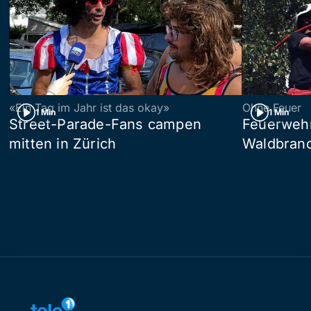
«Ein Tag im Jahr ist das okay»
Ohne Feuer
1 Min
1 Min
Street-Parade-Fans campen
Feuerwehr 
mitten in Zürich
Waldbrand