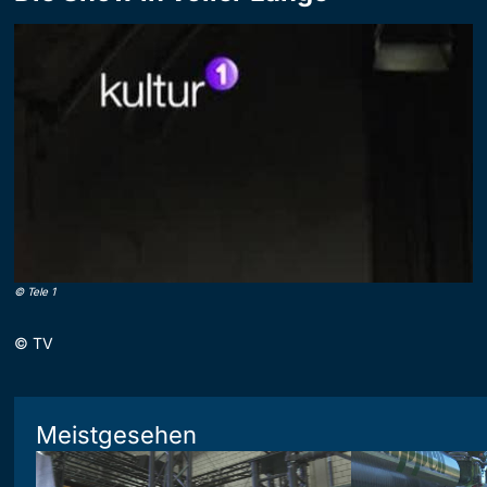
©
Tele 1
©
TV
Meistgesehen