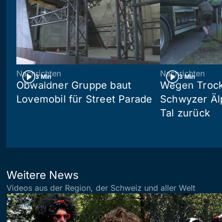
Nachrichten
Nachrichten
3 Min
3 Min
Obwaldner Gruppe baut
Wegen Trock
Lovemobil für Street Parade
Schwyzer Älp
Tal zurück
Weitere News
Videos aus der Region, der Schweiz und aller Welt