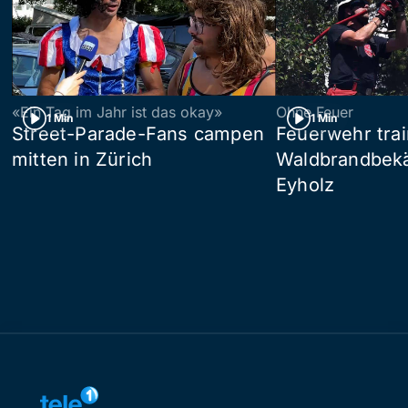
«Ein Tag im Jahr ist das okay»
Ohne Feuer
1 Min
1 Min
Street-Parade-Fans campen
Feuerwehr trai
mitten in Zürich
Waldbrandbek
Eyholz