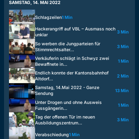
SAMSTAG, 14. MAI 2022
Schlagzeilen
1 Min
Hackerangriff auf VBL – Ausmass noch
3 Min
unklar
So werben die Jungparteien für
3 Min
Stimmrechtsalter…
Verkäuferin schlägt in Schwyz zwei
1 Min
Bewaffnete in…
Endlich konnte der Kantonsbahnhof
2 Min
Altdorf…
Samstag, 14.Mai 2022 - Ganze
13 Min
Sendung
Unter Drogen und ohne Ausweis
1 Min
Fussgängerin…
Tag der offenen Tür im neuen
3 Min
Ausbildungszentrum…
Verabschiedung
1 Min