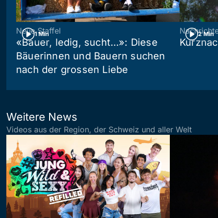
Neue Staffel
Nachricht
1 Min
2 Min
«Bauer, ledig, sucht…»: Diese
Kurznac
Bäuerinnen und Bauern suchen
nach der grossen Liebe
Weitere News
Videos aus der Region, der Schweiz und aller Welt