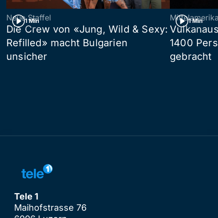
Neue Staffel
Mittelamerik
1 Min
1 Min
Die Crew von «Jung, Wild & Sexy:
Vulkanaus
Refilled» macht Bulgarien
1400 Pers
unsicher
gebracht
Tele 1
Maihofstrasse 76