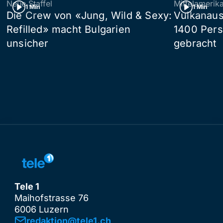
Neue Staffel
Mittelamerik
1 Min
1 Min
Die Crew von «Jung, Wild & Sexy:
Vulkanaus
Refilled» macht Bulgarien
1400 Pers
unsicher
gebracht
Tele 1
Maihofstrasse 76
6006 Luzern
redaktion@tele1.ch