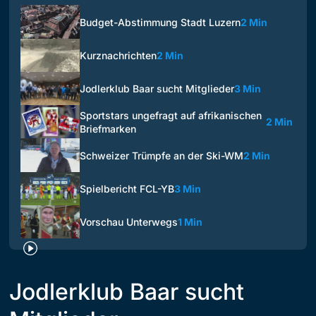
Budget-Abstimmung Stadt Luzern
2 Min
Kurznachrichten
2 Min
Jodlerklub Baar sucht Mitglieder
3 Min
Sportstars ungefragt auf afrikanischen
2 Min
Briefmarken
Schweizer Trümpfe an der Ski-WM
2 Min
Spielbericht FCL-YB
3 Min
Vorschau Unterwegs
1 Min
Jodlerklub Baar sucht