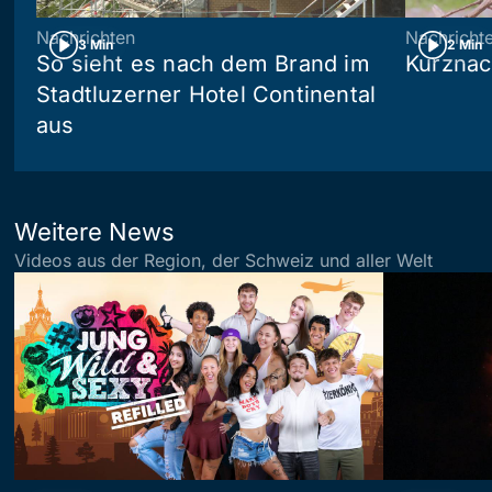
Nachrichten
Nachricht
3 Min
2 Min
So sieht es nach dem Brand im
Kurznac
Stadtluzerner Hotel Continental
aus
Weitere News
Videos aus der Region, der Schweiz und aller Welt