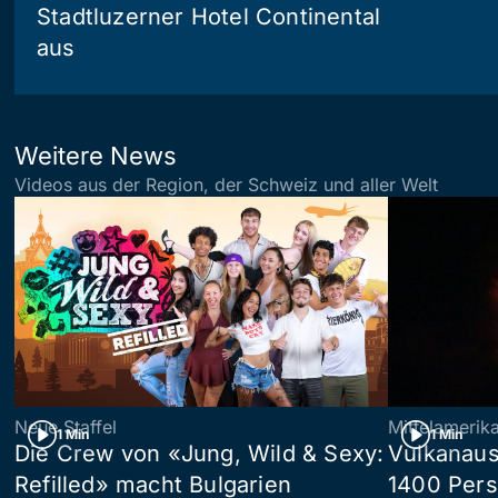
Stadtluzerner Hotel Continental
aus
Weitere News
Videos aus der Region, der Schweiz und aller Welt
Neue Staffel
Mittelamerik
1 Min
1 Min
Die Crew von «Jung, Wild & Sexy:
Vulkanaus
Refilled» macht Bulgarien
1400 Pers