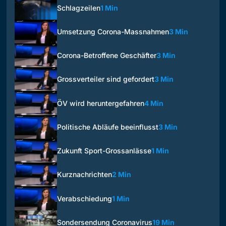
Schlagzeilen
1 Min
Umsetzung Corona-Massnahmen
3 Min
Corona-Betroffene Geschäfter
3 Min
Grossverteiler sind gefordert
3 Min
ÖV wird heruntergefahren
4 Min
Politische Abläufe beeinflusst
3 Min
Zukunft Sport-Grossanlässe
1 Min
Kurznachrichten
2 Min
Verabschiedung
1 Min
Sondersendung Coronavirus
19 Min