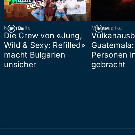
Neue Staffel
Mittelamerika
1 Min
1 Min
Die Crew von «Jung,
Vulkanausb
Wild & Sexy: Refilled»
Guatemala:
macht Bulgarien
Personen in
unsicher
gebracht