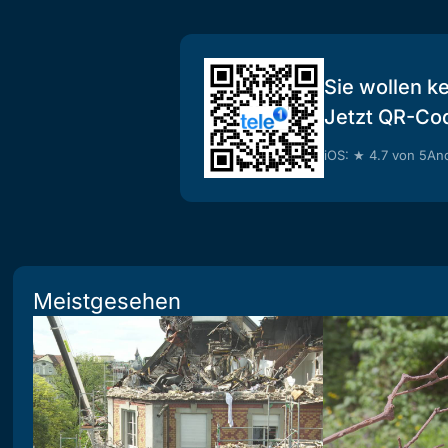
Sie wollen k
Jetzt QR-Co
iOS: ★ 4.7 von 5
And
Meistgesehen