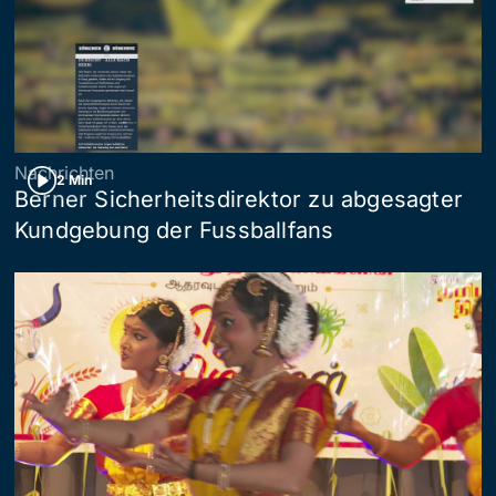
Nachrichten
2 Min
Berner Sicherheitsdirektor zu abgesagter
Kundgebung der Fussballfans