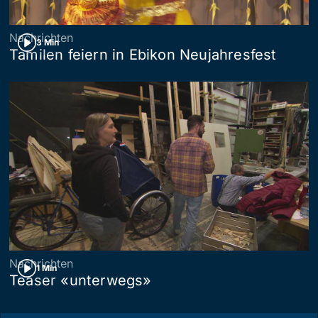
Nachrichten
3 Min
Tamilen feiern in Ebikon Neujahresfest
Nachrichten
1 Min
Teaser «unterwegs»