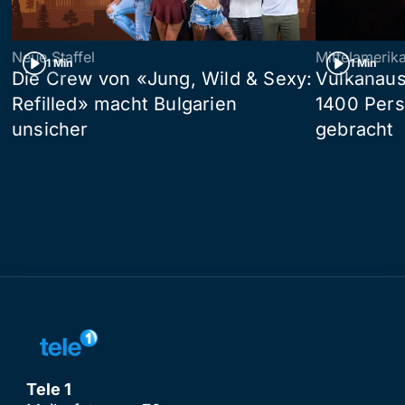
Neue Staffel
Mittelamerik
1 Min
1 Min
Die Crew von «Jung, Wild & Sexy:
Vulkanaus
Refilled» macht Bulgarien
1400 Pers
unsicher
gebracht
Tele 1