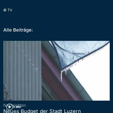
©
TV
Alle Beiträge:
Nachrichten
3 Min
Neues Budget der Stadt Luzern