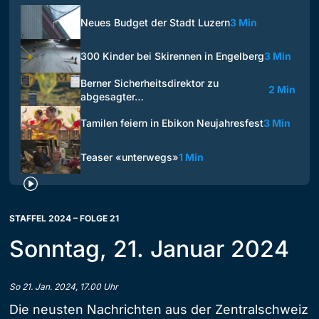
Neues Budget der Stadt Luzern
3 Min
300 Kinder bei Skirennen in Engelberg
3 Min
Berner Sicherheitsdirektor zu
2 Min
abgesagter…
Tamilen feiern in Ebikon Neujahresfest
3 Min
Teaser «unterwegs»
1 Min
STAFFEL 2024 – FOLGE 21
Sonntag, 21. Januar 2024
So 21. Jan. 2024, 17.00 Uhr
Die neusten Nachrichten aus der Zentralschweiz