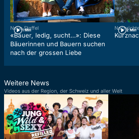
Neue Staffel
Nachricht
1 Min
2 Min
«Bauer, ledig, sucht…»: Diese
Kurznac
Bäuerinnen und Bauern suchen
nach der grossen Liebe
Weitere News
Videos aus der Region, der Schweiz und aller Welt