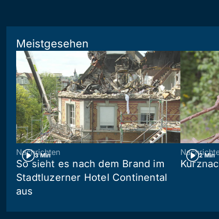
Meistgesehen
Nachrichten
Nachricht
3 Min
2 Min
So sieht es nach dem Brand im
Kurznac
Stadtluzerner Hotel Continental
aus