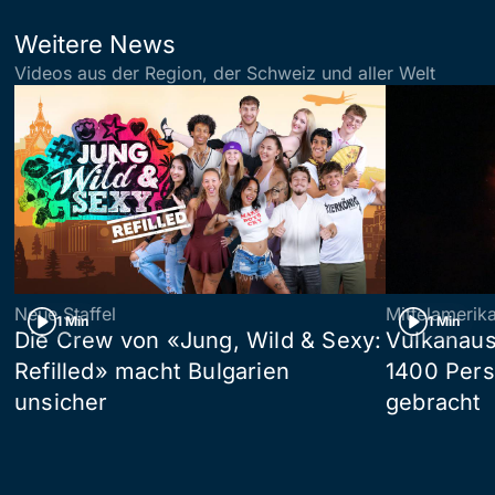
Weitere News
Videos aus der Region, der Schweiz und aller Welt
Neue Staffel
Mittelamerik
1 Min
1 Min
Die Crew von «Jung, Wild & Sexy:
Vulkanaus
Refilled» macht Bulgarien
1400 Pers
unsicher
gebracht