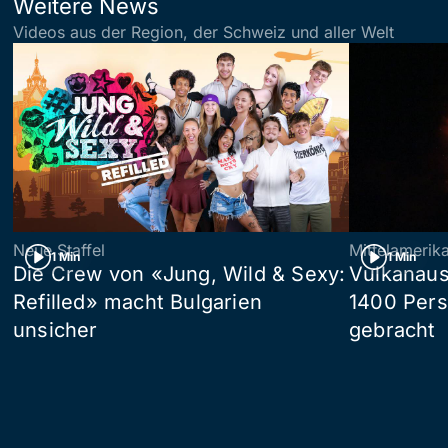
Weitere News
Videos aus der Region, der Schweiz und aller Welt
Neue Staffel
Mittelamerik
1 Min
1 Min
Die Crew von «Jung, Wild & Sexy:
Vulkanaus
Refilled» macht Bulgarien
1400 Pers
unsicher
gebracht