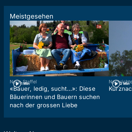
Meistgesehen
Neue Staffel
Nachricht
1 Min
2 Min
«Bauer, ledig, sucht…»: Diese
Kurznac
Bäuerinnen und Bauern suchen
nach der grossen Liebe