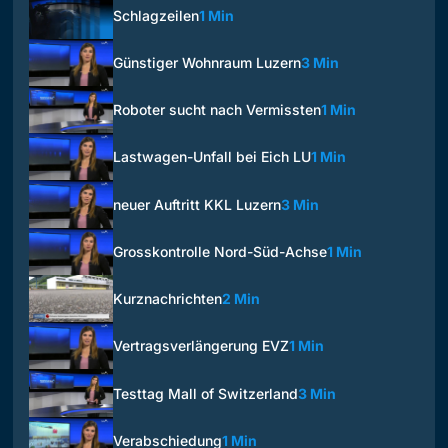
Schlagzeilen
1 Min
Günstiger Wohnraum Luzern
3 Min
Roboter sucht nach Vermissten
1 Min
Lastwagen-Unfall bei Eich LU
1 Min
neuer Auftritt KKL Luzern
3 Min
Grosskontrolle Nord-Süd-Achse
1 Min
Kurznachrichten
2 Min
Vertragsverlängerung EVZ
1 Min
Testtag Mall of Switzerland
3 Min
Verabschiedung
1 Min