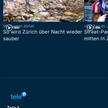
90 Tonnen Abfall
«Ein Tag im 
1 Min
1 Min
So wird Zürich über Nacht wieder
Street-P
sauber
mitten in 
Tele 1