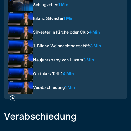
Schlagzeilen
1 Min
Bilanz Silvester
1 Min
Silvester in Kirche oder Club
4 Min
1. Bilanz Weihnachtsgeschäft
3 Min
Neujahrsbaby von Luzern
3 Min
Outtakes Teil 2
4 Min
Verabschiedung
1 Min
Verabschiedung