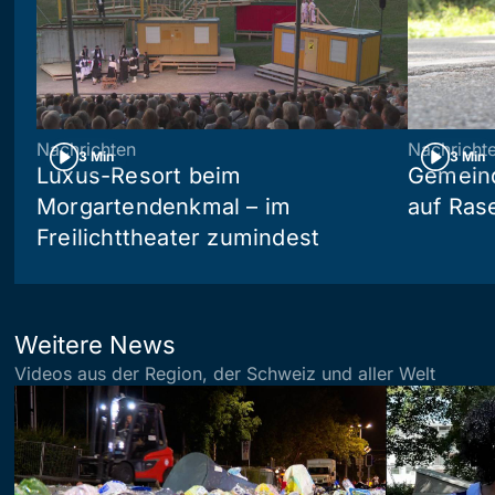
Nachrichten
Nachricht
3 Min
3 Min
Luxus-Resort beim
Gemein
Morgartendenkmal – im
auf Ras
Freilichttheater zumindest
Weitere News
Videos aus der Region, der Schweiz und aller Welt