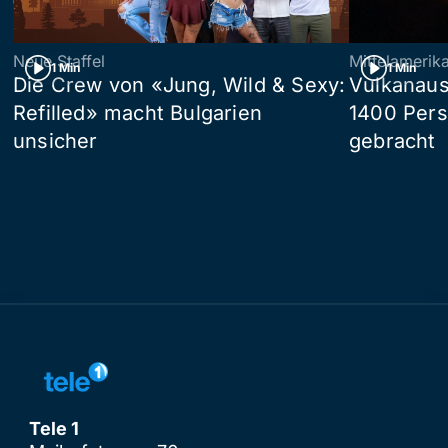
Neue Staffel
Mittelamerik
1 Min
1 Min
Die Crew von «Jung, Wild & Sexy:
Vulkanaus
Refilled» macht Bulgarien
1400 Pers
unsicher
gebracht
Tele 1