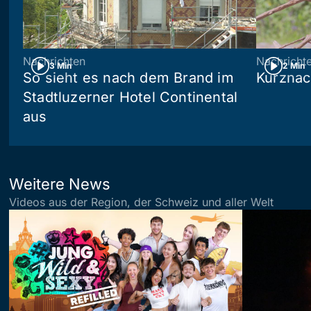
Nachrichten
Nachricht
3 Min
2 Min
So sieht es nach dem Brand im
Kurznac
Stadtluzerner Hotel Continental
aus
Weitere News
Videos aus der Region, der Schweiz und aller Welt