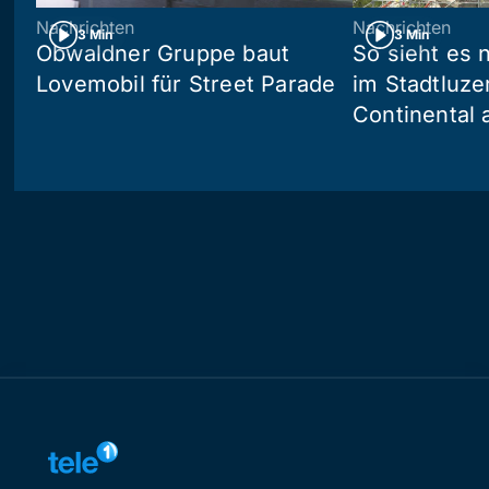
Nachrichten
Nachrichten
3 Min
3 Min
Obwaldner Gruppe baut
So sieht es
Lovemobil für Street Parade
im Stadtluze
Continental 