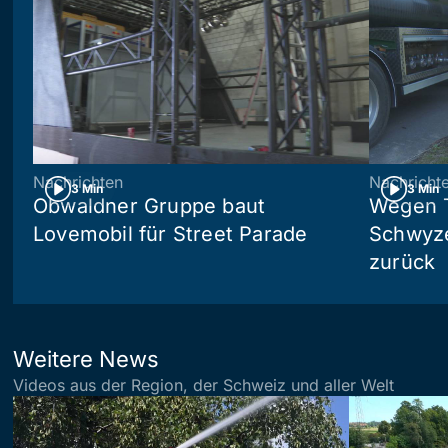
Nachrichten
Nachricht
3 Min
3 Min
Obwaldner Gruppe baut
Wegen T
Lovemobil für Street Parade
Schwyzer
zurück
Weitere News
Videos aus der Region, der Schweiz und aller Welt