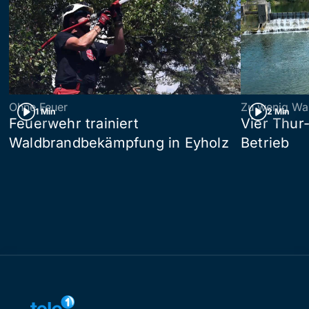
Ohne Feuer
Zu wenig Wa
1 Min
2 Min
Feuerwehr trainiert
Vier Thur
Waldbrandbekämpfung in Eyholz
Betrieb