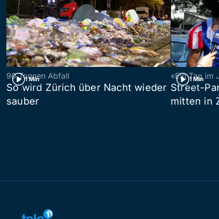
90 Tonnen Abfall
«Ein Tag im 
1 Min
1 Min
So wird Zürich über Nacht wieder
Street-P
sauber
mitten in 