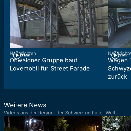
Nachrichten
Nachricht
3 Min
3 Min
Obwaldner Gruppe baut
Wegen T
Lovemobil für Street Parade
Schwyzer
zurück
Weitere News
Videos aus der Region, der Schweiz und aller Welt