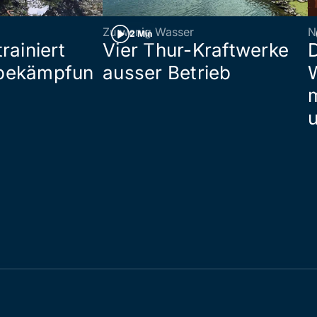
Zu wenig Wasser
N
2 Min
rainiert
Vier Thur-Kraftwerke
bekämpfun
ausser Betrieb
W