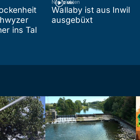
Nachrichten
2 Min
ockenheit
Wallaby ist aus Inwil
chwyzer
ausgebüxt
her ins Tal