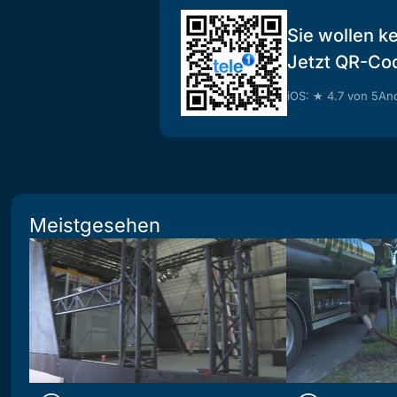
Sie wollen k
Jetzt QR-Co
iOS: ★ 4.7 von 5
And
Meistgesehen