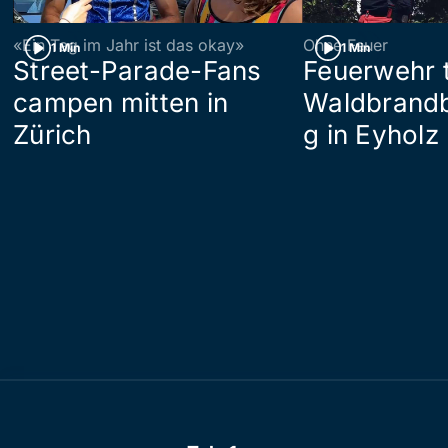
«Ein Tag im Jahr ist das okay»
Ohne Feuer
1 Min
1 Min
Street-Parade-Fans
Feuerwehr t
campen mitten in
Waldbrand
Zürich
g in Eyholz