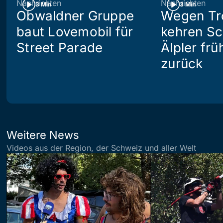
Nachrichten
Nachrichten
3 Min
3 Min
Obwaldner Gruppe
Wegen Tr
baut Lovemobil für
kehren S
Street Parade
Älpler frü
zurück
Weitere News
Videos aus der Region, der Schweiz und aller Welt