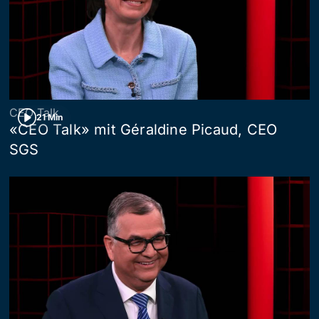
CEO Talk
21 Min
«CEO Talk» mit Géraldine Picaud, CEO
SGS