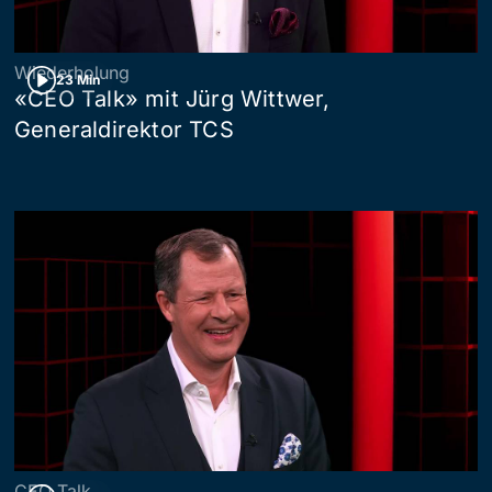
Wiederholung
23 Min
«CEO Talk» mit Jürg Wittwer,
Generaldirektor TCS
CEO Talk