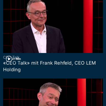
CEO Talk
21 Min
«CEO Talk» mit Frank Rehfeld, CEO LEM
Holding