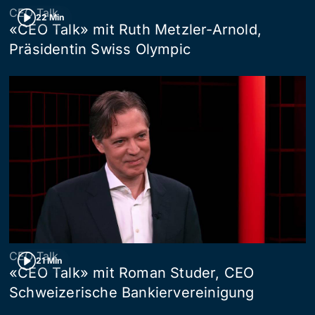
CEO Talk
22 Min
«CEO Talk» mit Ruth Metzler-Arnold,
Präsidentin Swiss Olympic
CEO Talk
21 Min
«CEO Talk» mit Roman Studer, CEO
Schweizerische Bankiervereinigung