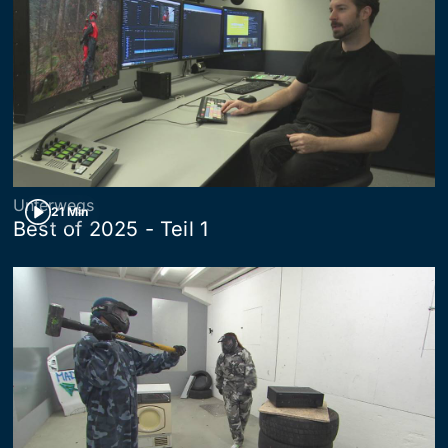
Unterwegs
21 Min
Best of 2025 - Teil 1