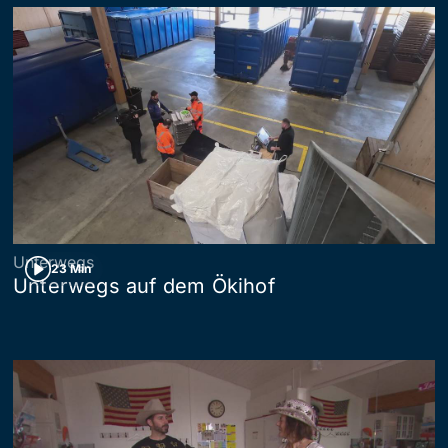
Unterwegs
23 Min
Unterwegs auf dem Ökihof