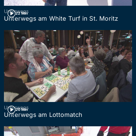
Unterwegs
22 Min
Unterwegs am White Turf in St. Moritz
Unterwegs
20 Min
Unterwegs am Lottomatch