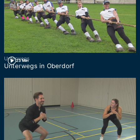
Unterwegs
23 Min
Unterwegs in Oberdorf