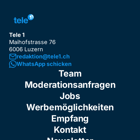
Tele 1
Maihofstrasse 76
6006 Luzern
redaktion@tele1.ch
WhatsApp schicken
Team
Moderationsanfragen
Jobs
Werbemöglichkeiten
Empfang
Kontakt