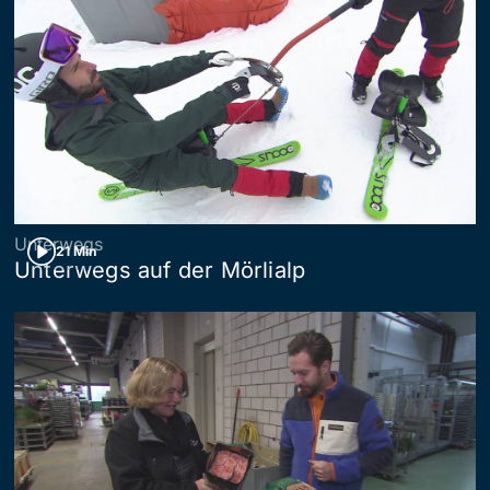
Unterwegs
21 Min
Unterwegs auf der Mörlialp