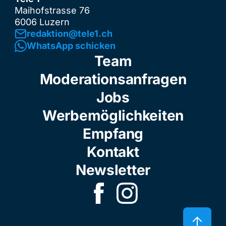
Maihofstrasse 76
6006 Luzern
redaktion@tele1.ch
WhatsApp schicken
Team
Moderationsanfragen
Jobs
Werbemöglichkeiten
Empfang
Kontakt
Newsletter