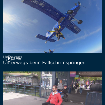
Unterwegs
21 Min
Unterwegs beim Fallschirmspringen