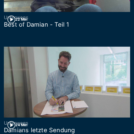
Unterwegs
22 Min
Best of Damian - Teil 1
Unterwegs
24 Min
Damians letzte Sendung