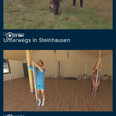
Unterwegs
22 Min
Unterwegs in Steinhausen
Unterwegs