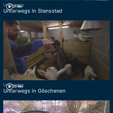
Unterwegs
21 Min
Unterwegs in Stansstad
Unterwegs
22 Min
Unterwegs in Göschenen