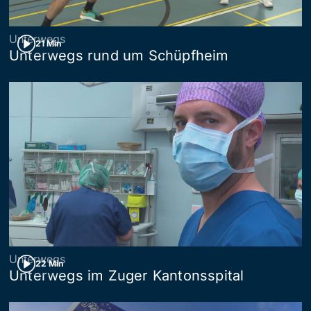
Unterwegs
21 Min
Unterwegs rund um Schüpfheim
Unterwegs
22 Min
Unterwegs im Zuger Kantonsspital