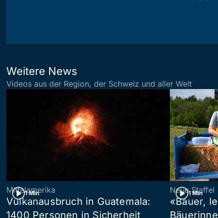
Weitere News
Videos aus der Region, der Schweiz und aller Welt
Mittelamerika
Neue Staffel
1 Min
1 Min
Vulkanausbruch in Guatemala:
«Bauer, l
1400 Personen in Sicherheit
Bäuerinne