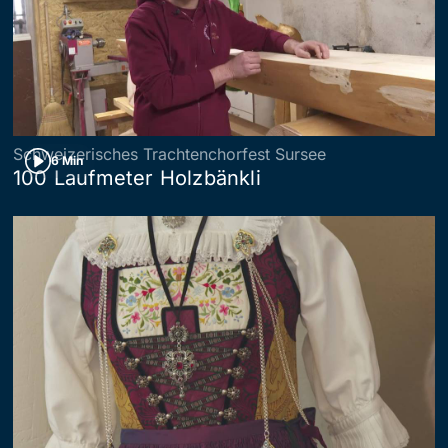
Schweizerisches Trachtenchorfest Sursee
6 Min
100 Laufmeter Holzbänkli