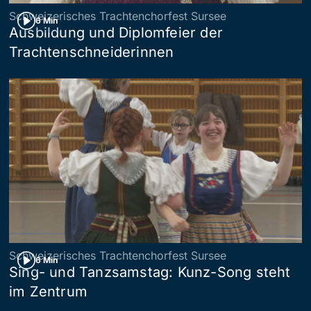
Schweizerisches Trachtenchorfest Sursee
6 Min
Ausbildung und Diplomfeier der
Trachtenschneiderinnen
Schweizerisches Trachtenchorfest Sursee
6 Min
Sing- und Tanzsamstag: Kunz-Song steht
im Zentrum