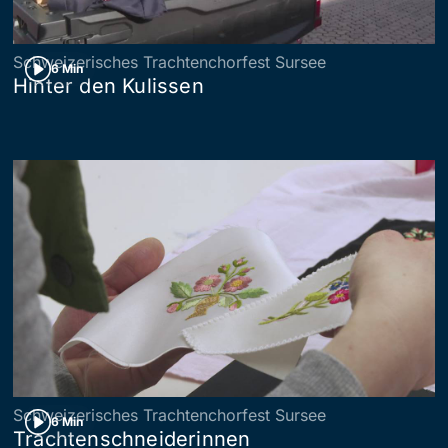
Schweizerisches Trachtenchorfest Sursee
6 Min
Hinter den Kulissen
Schweizerisches Trachtenchorfest Sursee
6 Min
Trachtenschneiderinnen