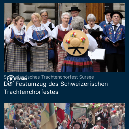
Schweizerisches Trachtenchorfest Sursee
113 Min
Der Festumzug des Schweizerischen
Trachtenchorfestes