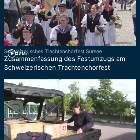
Schweizerisches Trachtenchorfest Sursee
28 Min
Zusammenfassung des Festumzugs am
Schweizerischen Trachtenchorfest