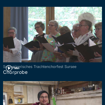
Schweizerisches Trachtenchorfest Sursee
7 Min
Chorprobe