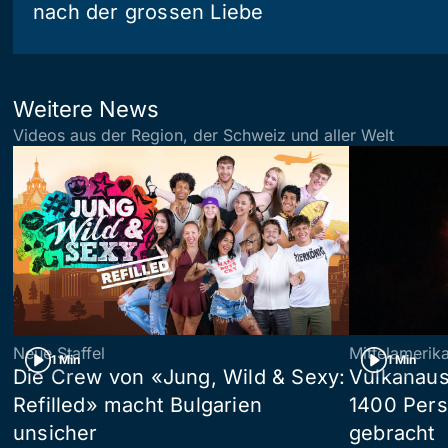
nach der grossen Liebe
Weitere News
Videos aus der Region, der Schweiz und aller Welt
Neue Staffel
Mittelamerik
1 Min
1 Min
Die Crew von «Jung, Wild & Sexy:
Vulkanaus
Refilled» macht Bulgarien
1400 Pers
unsicher
gebracht