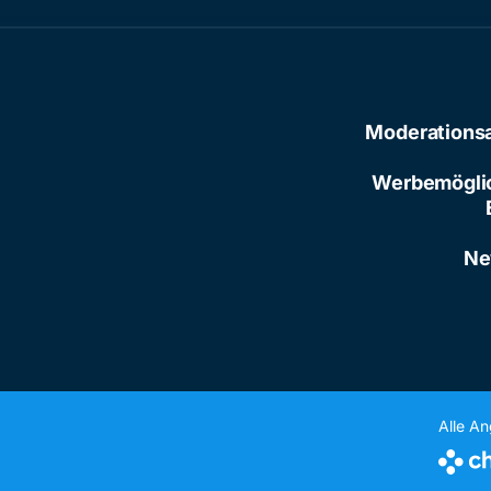
Moderations
Werbemögli
Ne
Alle A