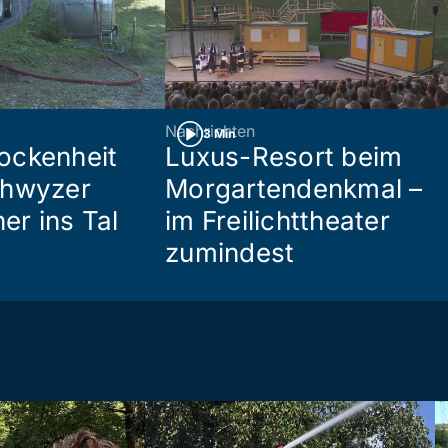
Nachrichten
3 Min
ockenheit
Luxus-Resort beim
chwyzer
Morgartendenkmal –
her ins Tal
im Freilichttheater
zumindest