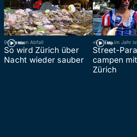
90 Tonnen Abfall
«Ein Tag im Jahr i
1 Min
1 Min
So wird Zürich über
Street-Par
Nacht wieder sauber
campen mit
Zürich