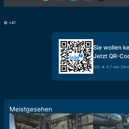
©
+41
Sie wollen k
Jetzt QR-Co
iOS: ★ 4.7 von 5
And
Meistgesehen