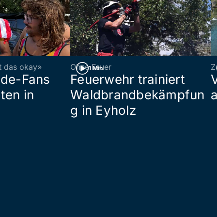
st das okay»
Ohne Feuer
Z
1 Min
ade-Fans
Feuerwehr trainiert
ten in
Waldbrandbekämpfun
a
g in Eyholz