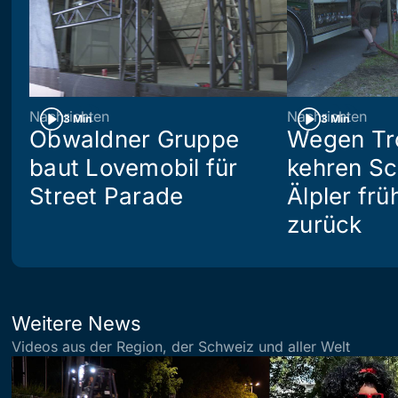
Nachrichten
Nachrichten
3 Min
3 Min
Obwaldner Gruppe
Wegen Tr
baut Lovemobil für
kehren S
Street Parade
Älpler frü
zurück
Weitere News
Videos aus der Region, der Schweiz und aller Welt