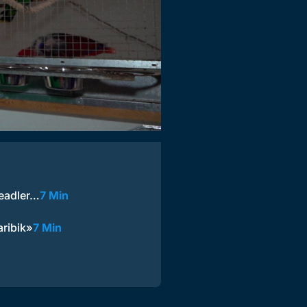
eeadler…
7 Min
aribik»
7 Min