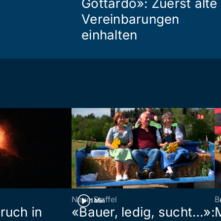
Gottardo»: Zuerst alte
Vereinbarungen
einhalten
Neue Staffel
B
1 Min
ruch in
«Bauer, ledig, sucht…»: