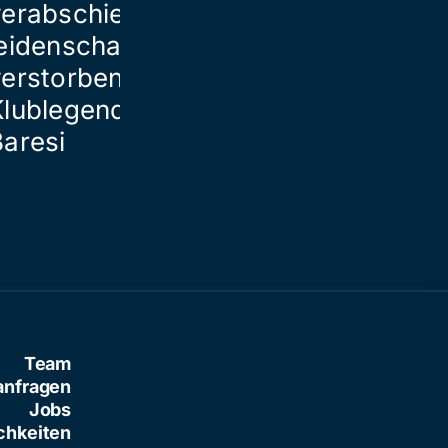
verabschieden sich
ein Todesopf
eidenschaftlich von
verstorbener
Klublegende Franco
Baresi
Team
anfragen
Jobs
chkeiten