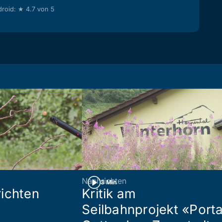
roid: ★ 4.7 von 5
Nachrichten
3 Min
ichten
Kritik am
Seilbahnprojekt «Port