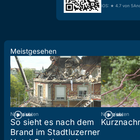
iOS: ★ 4.7 von 5
And
Meistgesehen
Nachrichten
Nachrichten
3 Min
2 Min
So sieht es nach dem
Kurznachr
Brand im Stadtluzerner