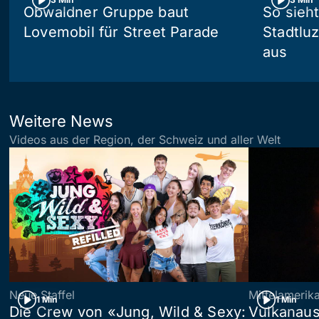
Obwaldner Gruppe baut
So sieh
Lovemobil für Street Parade
Stadtlu
aus
Weitere News
Videos aus der Region, der Schweiz und aller Welt
Neue Staffel
Mittelamerik
1 Min
1 Min
Die Crew von «Jung, Wild & Sexy:
Vulkanaus