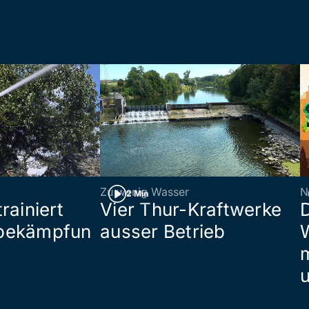
Zu wenig Wasser
N
2 Min
rainiert
Vier Thur-Kraftwerke
bekämpfun
ausser Betrieb
W