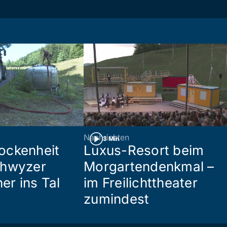
Nachrichten
3 Min
ockenheit
Luxus-Resort beim
chwyzer
Morgartendenkmal –
her ins Tal
im Freilichttheater
zumindest