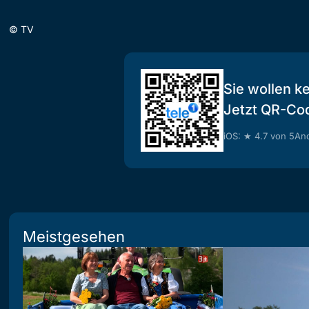
©
TV
Sie wollen k
Jetzt QR-Co
iOS: ★ 4.7 von 5
And
Meistgesehen