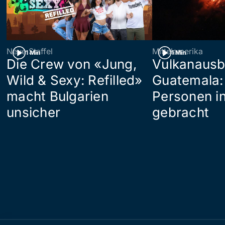
Neue Staffel
Mittelamerika
1 Min
1 Min
Die Crew von «Jung,
Vulkanausb
Wild & Sexy: Refilled»
Guatemala:
macht Bulgarien
Personen in
unsicher
gebracht