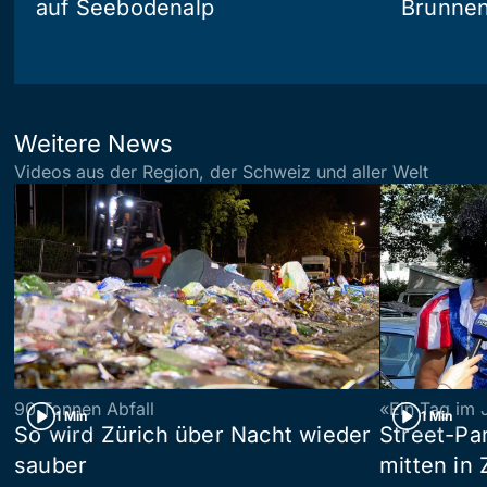
auf Seebodenalp
Brunne
Weitere News
Videos aus der Region, der Schweiz und aller Welt
90 Tonnen Abfall
«Ein Tag im 
1 Min
1 Min
So wird Zürich über Nacht wieder
Street-P
sauber
mitten in 