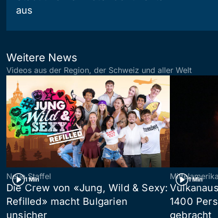
aus
Weitere News
Videos aus der Region, der Schweiz und aller Welt
Neue Staffel
Mittelamerik
1 Min
1 Min
Die Crew von «Jung, Wild & Sexy:
Vulkanaus
Refilled» macht Bulgarien
1400 Pers
unsicher
gebracht