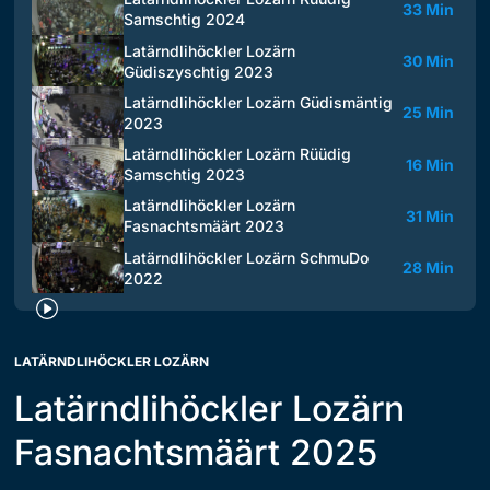
33 Min
Samschtig 2024
Latärndlihöckler Lozärn
30 Min
Güdiszyschtig 2023
Latärndlihöckler Lozärn Güdismäntig
25 Min
2023
Latärndlihöckler Lozärn Rüüdig
16 Min
Samschtig 2023
Latärndlihöckler Lozärn
31 Min
Fasnachtsmäärt 2023
Latärndlihöckler Lozärn SchmuDo
28 Min
2022
LATÄRNDLIHÖCKLER LOZÄRN
Latärndlihöckler Lozärn
Fasnachtsmäärt 2025