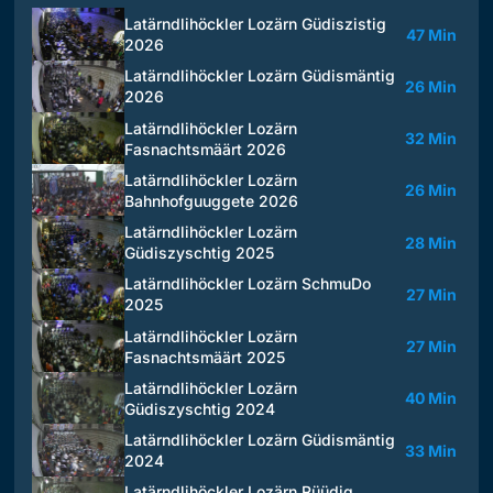
Latärndlihöckler Lozärn Güdiszistig
47 Min
2026
Latärndlihöckler Lozärn Güdismäntig
26 Min
2026
Latärndlihöckler Lozärn
32 Min
Fasnachtsmäärt 2026
Latärndlihöckler Lozärn
26 Min
Bahnhofguuggete 2026
Latärndlihöckler Lozärn
28 Min
Güdiszyschtig 2025
Latärndlihöckler Lozärn SchmuDo
27 Min
2025
Latärndlihöckler Lozärn
27 Min
Fasnachtsmäärt 2025
Latärndlihöckler Lozärn
40 Min
Güdiszyschtig 2024
Latärndlihöckler Lozärn Güdismäntig
33 Min
2024
Latärndlihöckler Lozärn Rüüdig