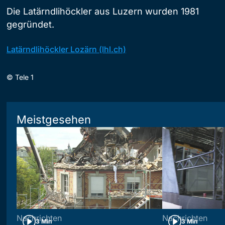
Die Latärndlihöckler aus Luzern wurden 1981
gegründet.
Latärndlihöckler Lozärn (lhl.ch)
©
Tele 1
Meistgesehen
Nachrichten
Nachrichten
3 Min
3 Min