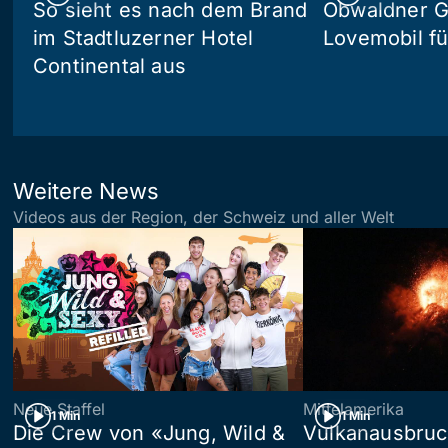
So sieht es nach dem Brand
Obwaldner G
im Stadtluzerner Hotel
Lovemobil fü
Continental aus
Weitere News
Videos aus der Region, der Schweiz und aller Welt
Neue Staffel
Mittelamerika
1 Min
1 Min
Die Crew von «Jung, Wild &
Vulkanausbruc