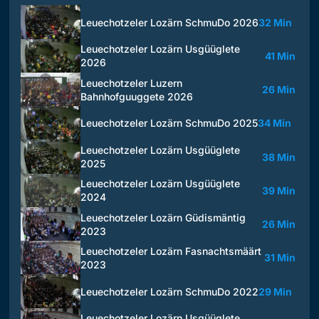
Leuechotzeler Lozärn SchmuDo 2026
32 Min
Leuechotzeler Lozärn Usgüüglete
41 Min
2026
Leuechotzeler Luzern
26 Min
Bahnhofguuggete 2026
Leuechotzeler Lozärn SchmuDo 2025
34 Min
Leuechotzeler Lozärn Usgüüglete
38 Min
2025
Leuechotzeler Lozärn Usgüüglete
39 Min
2024
Leuechotzeler Lozärn Güdismäntig
26 Min
2023
Leuechotzeler Lozärn Fasnachtsmäärt
31 Min
2023
Leuechotzeler Lozärn SchmuDo 2022
29 Min
Leuechotzeler Lozärn Usgüüglete