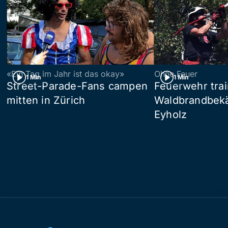
«Ein Tag im Jahr ist das okay»
Ohne Feuer
1 Min
1 Min
Street-Parade-Fans campen
Feuerwehr trai
mitten in Zürich
Waldbrandbek
Eyholz