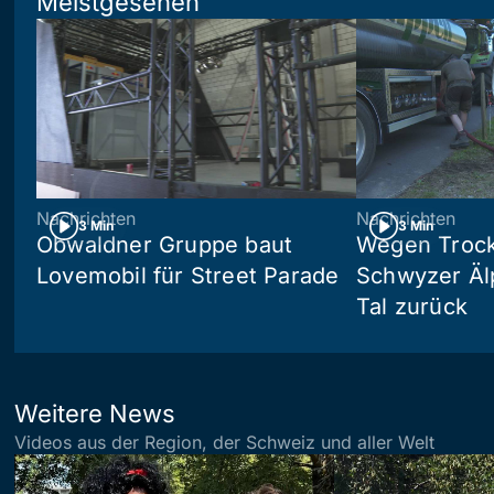
Meistgesehen
Nachrichten
Nachrichten
3 Min
3 Min
Obwaldner Gruppe baut
Wegen Trock
Lovemobil für Street Parade
Schwyzer Älp
Tal zurück
Weitere News
Videos aus der Region, der Schweiz und aller Welt