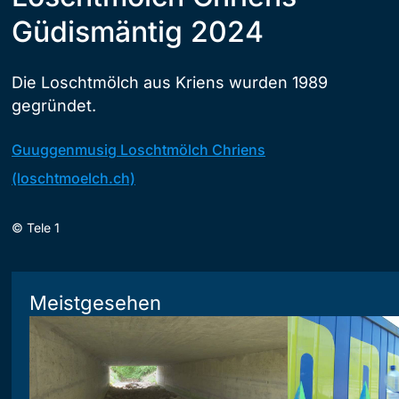
Güdismäntig 2024
Die Loschtmölch aus Kriens wurden 1989
gegründet.
Guuggenmusig Loschtmölch Chriens
(loschtmoelch.ch)
©
Tele 1
Meistgesehen