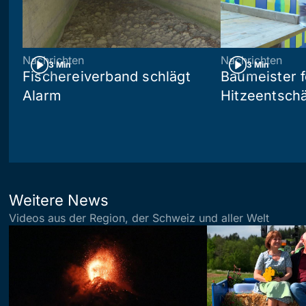
Nachrichten
Nachrichten
3 Min
3 Min
Fischereiverband schlägt
Baumeister 
Alarm
Hitzeentsch
Weitere News
Videos aus der Region, der Schweiz und aller Welt