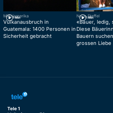
Mittelamerika
Neue Staffel
1 Min
1 Min
Vulkanausbruch in
«Bauer, ledig,
Guatemala: 1400 Personen in
Diese Bäuerin
Sicherheit gebracht
Bauern suchen
grossen Liebe
Tele 1