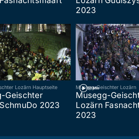
 Fasnachtsmäärt
Lozärn Güdiszys
2023
chter Lozärn Hauptseite
Musegg-Geischter Lozärn
31 Min
-Geischter
Musegg-Geisch
 SchmuDo 2023
Lozärn Fasnach
2023