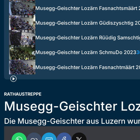
Musegg-Geischter Lozärn Fasnachtsmäärt
Musegg-Geischter Lozärn Güdiszyschtig 2
Musegg-Geischter Lozärn Rüüdig Samschti
Musegg-Geischter Lozärn SchmuDo 2023
3
Musegg-Geischter Lozärn Fasnachtmäärt 
RATHAUSTREPPE
Musegg-Geischter Lo
Die Musegg-Geischter aus Luzern wu