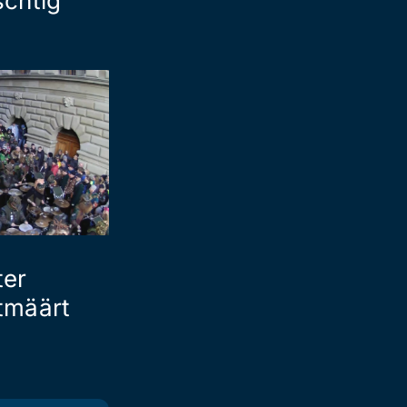
chtig
ter
tmäärt