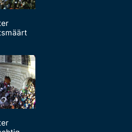
ter
tsmäärt
ter