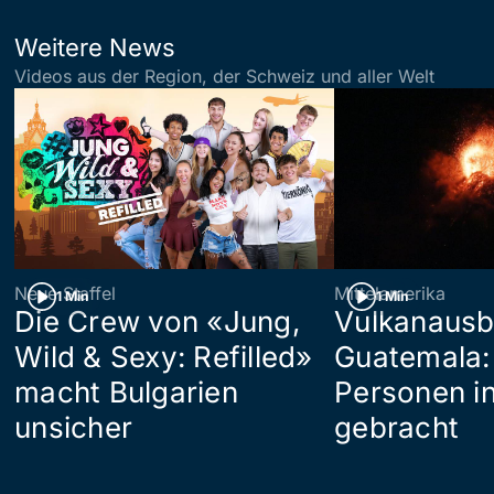
Weitere News
Videos aus der Region, der Schweiz und aller Welt
Neue Staffel
Mittelamerika
1 Min
1 Min
Die Crew von «Jung,
Vulkanausb
Wild & Sexy: Refilled»
Guatemala:
macht Bulgarien
Personen in
unsicher
gebracht