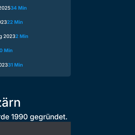
 2025
34 Min
023
22 Min
g 2023
2 Min
0 Min
2023
31 Min
zärn
rde 1990 gegründet.