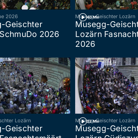
pe 2026
Musegg-Geischter Lozärn
40 Min
-Geischter
Musegg-Geisch
 SchmuDo 2026
Lozärn Fasnach
2026
chter Lozärn
Musegg-Geischter Lozärn
22 Min
-Geischter
Musegg-Geisch