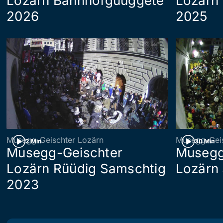
Lozärn Bahnhofguuggete
Lozärn
2026
2025
Musegg-Geischter Lozärn
Musegg-Geis
2 Min
30 Min
Musegg-Geischter
Musegg
Lozärn Rüüdig Samschtig
Lozärn
2023