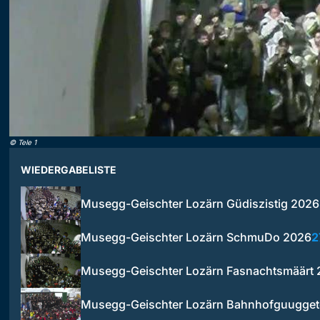
©
Tele 1
WIEDERGABELISTE
Musegg-Geischter Lozärn Güdiszistig 2026
Musegg-Geischter Lozärn SchmuDo 2026
2
Musegg-Geischter Lozärn Fasnachtsmäärt
Musegg-Geischter Lozärn Bahnhofguugget