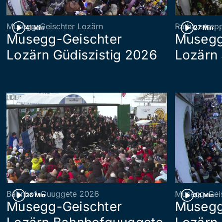
Musegg-Geischter Lozärn
Rathaustrep
41 Min
27 Min
Musegg-Geischter
Musegg
Lozärn Güdiszistig 2026
Lozärn
Bahnhof-Guuggete 2026
Musegg-Geis
26 Min
34 Min
Musegg-Geischter
Musegg