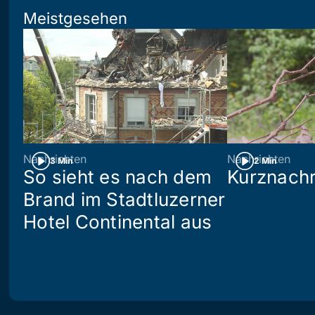
Meistgesehen
Nachrichten
Nachrichten
3 Min
2 Min
So sieht es nach dem
Kurznachr
Brand im Stadtluzerner
Hotel Continental aus