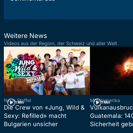
Weitere News
Videos aus der Region, der Schweiz und aller Welt
Neue Staffel
Mittelamerika
1 Min
1 Min
Die Crew von «Jung, Wild &
Vulkanausbruc
Sexy: Refilled» macht
Guatemala: 14
Bulgarien unsicher
Sicherheit geb