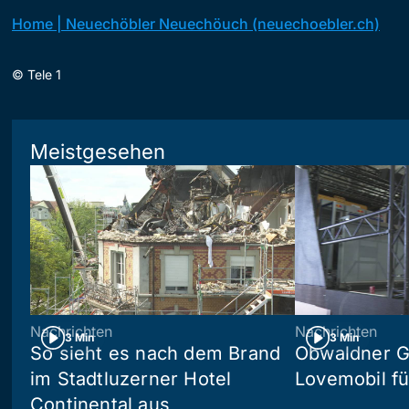
Home | Neuechöbler Neuechöuch (neuechoebler.ch)
©
Tele 1
Meistgesehen
Nachrichten
Nachrichten
3 Min
3 Min
So sieht es nach dem Brand
Obwaldner G
im Stadtluzerner Hotel
Lovemobil fü
Continental aus