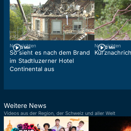
Nachrichten
Nachrichten
3 Min
2 Min
So sieht es nach dem Brand
Kurznachric
im Stadtluzerner Hotel
Continental aus
Weitere News
Videos aus der Region, der Schweiz und aller Welt