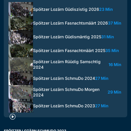
Spöitzer Lozärn Güdiszistig 2026
23 Min
Spöitzer Lozärn Fasnachtsmäärt 2026
37 Min
Spöitzer Lozärn Güdismäntig 2025
31 Min
Spöitzer Lozärn Fasnachtmäärt 2025
35 Min
Spöitzer Lozärn Rüüdig Samschtig
16 Min
2024
Spöitzer Lozärn SchmuDo 2024
27 Min
Spöitzer Lozärn SchmuDo Morgen
29 Min
2024
Spöitzer Lozärn SchmuDo 2023
27 Min
SPÖITZER LOZÄRN SCHMUDO 2023