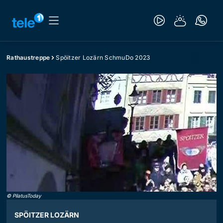
Rathaustreppe
Spöitzer Lozärn SchmuDo 2023
©
PilatusToday
SPÖITZER LOZÄRN