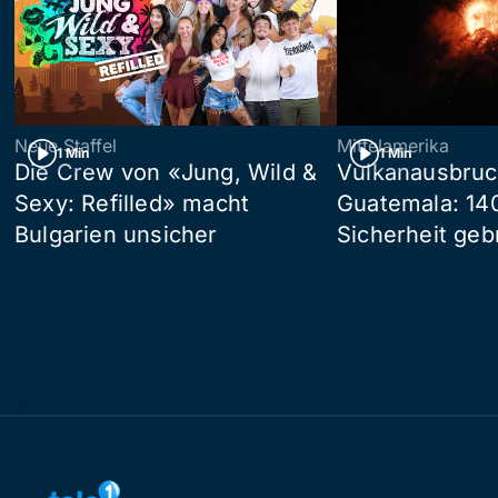
Neue Staffel
Mittelamerika
1 Min
1 Min
Die Crew von «Jung, Wild &
Vulkanausbruc
Sexy: Refilled» macht
Guatemala: 14
Bulgarien unsicher
Sicherheit geb