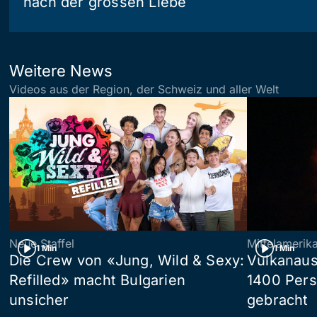
nach der grossen Liebe
Weitere News
Videos aus der Region, der Schweiz und aller Welt
Neue Staffel
Mittelamerik
1 Min
1 Min
Die Crew von «Jung, Wild & Sexy:
Vulkanaus
Refilled» macht Bulgarien
1400 Pers
unsicher
gebracht