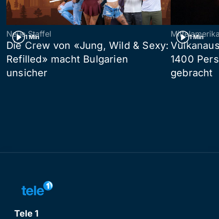
Neue Staffel
Mittelamerik
1 Min
1 Min
Die Crew von «Jung, Wild & Sexy:
Vulkanaus
Refilled» macht Bulgarien
1400 Pers
unsicher
gebracht
Tele 1