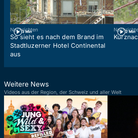
Nachrichten
Nachricht
3 Min
2 Min
So sieht es nach dem Brand im
Kurznac
Stadtluzerner Hotel Continental
aus
Weitere News
Videos aus der Region, der Schweiz und aller Welt