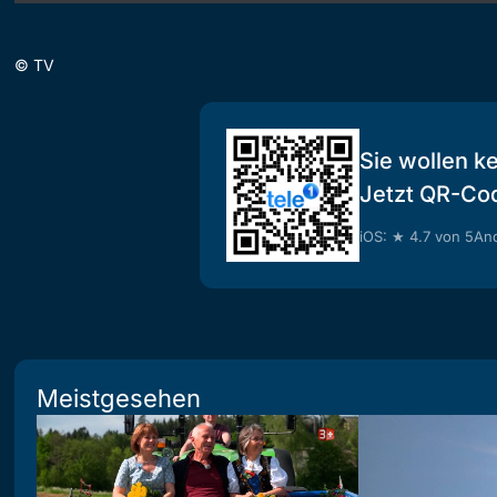
©
TV
Sie wollen k
Jetzt QR-Co
iOS: ★ 4.7 von 5
And
Meistgesehen