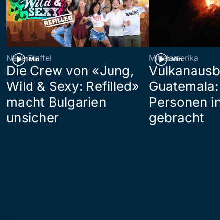
Neue Staffel
Mittelamerika
1 Min
1 Min
Die Crew von «Jung,
Vulkanausb
Wild & Sexy: Refilled»
Guatemala:
macht Bulgarien
Personen in
unsicher
gebracht