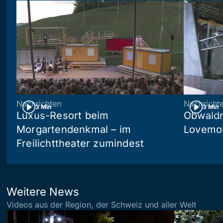
Nachrichten
Nachricht
3 Min
3 Min
Luxus-Resort beim
Obwaldn
Morgartendenkmal – im
Lovemob
Freilichttheater zumindest
Weitere News
Videos aus der Region, der Schweiz und aller Welt