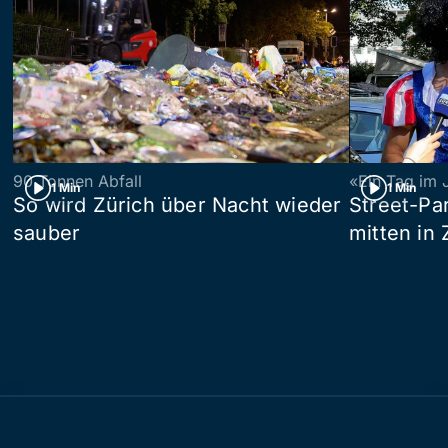
90 Tonnen Abfall
«Ein Tag im 
1 Min
1 Min
So wird Zürich über Nacht wieder
Street-P
sauber
mitten in 