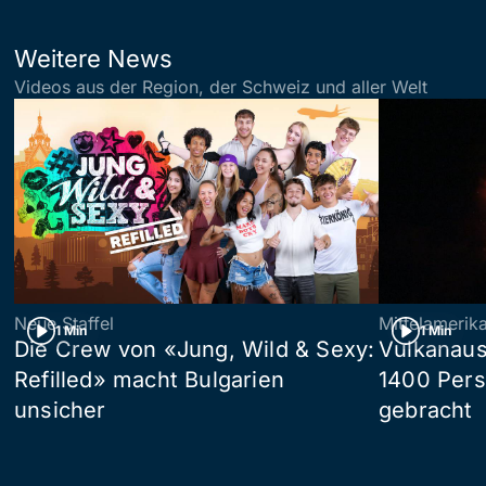
Weitere News
Videos aus der Region, der Schweiz und aller Welt
Neue Staffel
Mittelamerik
1 Min
1 Min
Die Crew von «Jung, Wild & Sexy:
Vulkanaus
Refilled» macht Bulgarien
1400 Pers
unsicher
gebracht