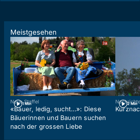
Meistgesehen
Neue Staffel
Nachricht
1 Min
2 Min
«Bauer, ledig, sucht…»: Diese
Kurznac
Bäuerinnen und Bauern suchen
nach der grossen Liebe