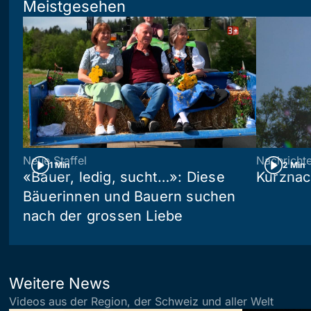
Meistgesehen
Neue Staffel
Nachricht
1 Min
2 Min
«Bauer, ledig, sucht…»: Diese
Kurznac
Bäuerinnen und Bauern suchen
nach der grossen Liebe
Weitere News
Videos aus der Region, der Schweiz und aller Welt