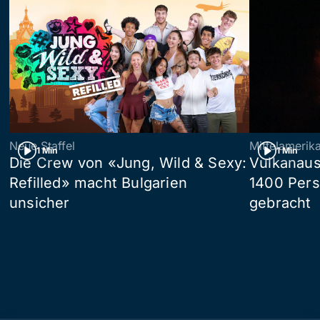
Neue Staffel
Mittelamerik
1 Min
1 Min
Die Crew von «Jung, Wild & Sexy:
Vulkanaus
Refilled» macht Bulgarien
1400 Pers
unsicher
gebracht