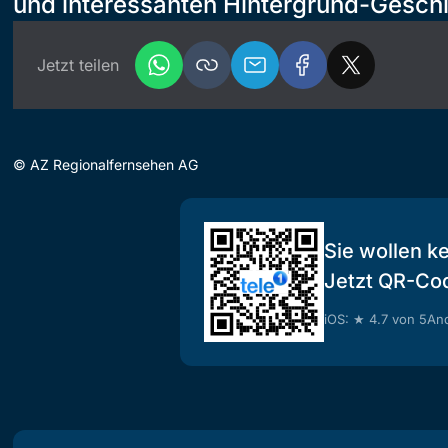
und interessanten Hintergrund-Geschi
Jetzt teilen
©
AZ Regionalfernsehen AG
Sie wollen k
Jetzt QR-Co
iOS: ★ 4.7 von 5
And