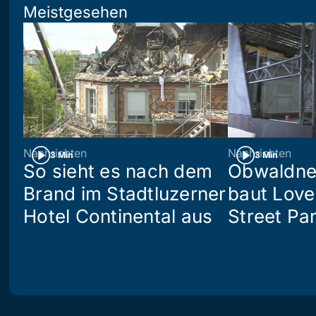
Meistgesehen
Nachrichten
Nachrichten
3 Min
3 Min
So sieht es nach dem
Obwaldne
Brand im Stadtluzerner
baut Love
Hotel Continental aus
Street Pa