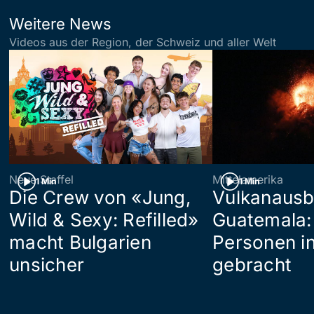
Weitere News
Videos aus der Region, der Schweiz und aller Welt
Neue Staffel
Mittelamerika
1 Min
1 Min
Die Crew von «Jung,
Vulkanausb
Wild & Sexy: Refilled»
Guatemala:
macht Bulgarien
Personen in
unsicher
gebracht