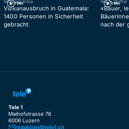
Mittelamerika
Neue Staffel
1 Min
1 Min
Vulkanausbruch in Guatemala:
«Bauer, l
1400 Personen in Sicherheit
Bäuerinne
gebracht
nach der 
Tele 1
Maihofstrasse 76
6006 Luzern
redaktion@tele1.ch