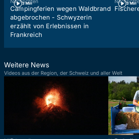
Nachrichten
Nachricht
3 Min
3 Min
Campingferien wegen Waldbrand
Fischer
abgebrochen - Schwyzerin
erzählt von Erlebnissen in
Frankreich
Weitere News
Videos aus der Region, der Schweiz und aller Welt