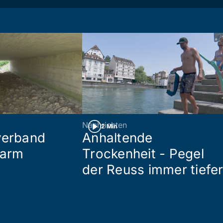
Nachrichten
2 Min
verband
Anhaltende
larm
Trockenheit - Pegel
der Reuss immer tiefe