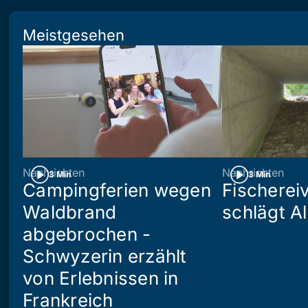
Meistgesehen
Nachrichten
Nachrichten
3 Min
3 Min
Campingferien wegen
Fischerei
Waldbrand
schlägt A
abgebrochen -
Schwyzerin erzählt
von Erlebnissen in
Frankreich