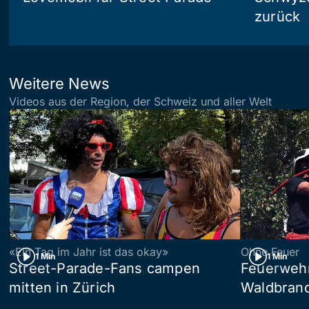
zurück
Weitere News
Videos aus der Region, der Schweiz und aller Welt
«Ein Tag im Jahr ist das okay»
Ohne Feuer
1 Min
1 Min
Street-Parade-Fans campen
Feuerwehr 
mitten in Zürich
Waldbrand