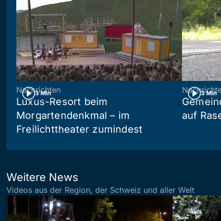
Nachrichten
Nachricht
3 Min
3 Min
Luxus-Resort beim
Gemein
Morgartendenkmal – im
auf Ras
Freilichttheater zumindest
Weitere News
Videos aus der Region, der Schweiz und aller Welt