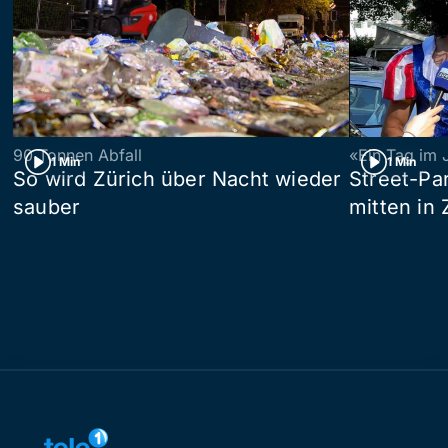
90 Tonnen Abfall
«Ein Tag im 
1 Min
1 Min
So wird Zürich über Nacht wieder
Street-P
sauber
mitten in 