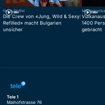
Neue Staffel
Mittelamerik
1 Min
1 Min
Die Crew von «Jung, Wild & Sexy:
Vulkanaus
Refilled» macht Bulgarien
1400 Pers
unsicher
gebracht
Tele 1
Maihofstrasse 76