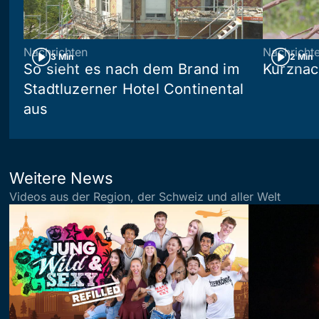
Nachrichten
Nachricht
3 Min
2 Min
So sieht es nach dem Brand im
Kurznac
Stadtluzerner Hotel Continental
aus
Weitere News
Videos aus der Region, der Schweiz und aller Welt