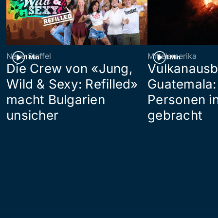
Neue Staffel
Mittelamerika
1 Min
1 Min
Die Crew von «Jung,
Vulkanausb
Wild & Sexy: Refilled»
Guatemala:
macht Bulgarien
Personen in
unsicher
gebracht