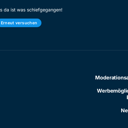
ps da ist was schiefgegangen!
Erneut versuchen
Moderations
Werbemögli
Ne