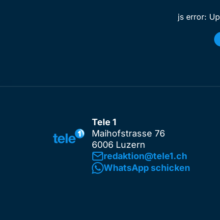
js error: U
Tele 1
Maihofstrasse 76
6006 Luzern
redaktion@tele1.ch
WhatsApp schicken