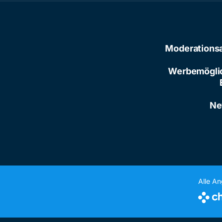
Moderations
Werbemögli
Ne
Alle A