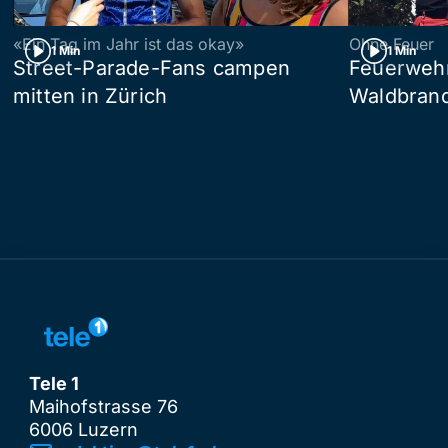
«Ein Tag im Jahr ist das okay»
Ohne Feuer
1 Min
1 Min
Street-Parade-Fans campen
Feuerwehr 
mitten in Zürich
Waldbrand
Tele 1
Maihofstrasse 76
6006 Luzern