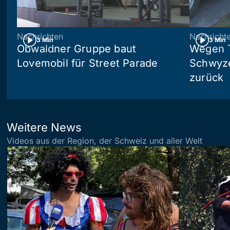
Nachrichten
Nachricht
3 Min
3 Min
Obwaldner Gruppe baut
Wegen T
Lovemobil für Street Parade
Schwyzer
zurück
Weitere News
Videos aus der Region, der Schweiz und aller Welt