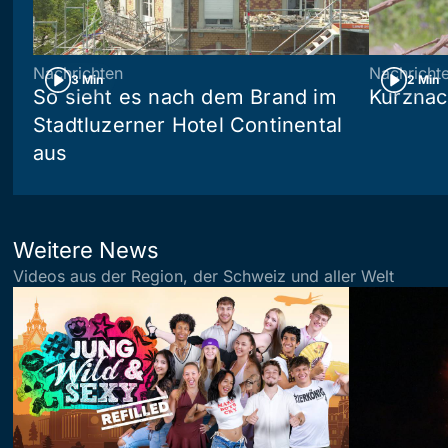
Nachrichten
Nachricht
3 Min
2 Min
So sieht es nach dem Brand im
Kurznac
Stadtluzerner Hotel Continental
aus
Weitere News
Videos aus der Region, der Schweiz und aller Welt