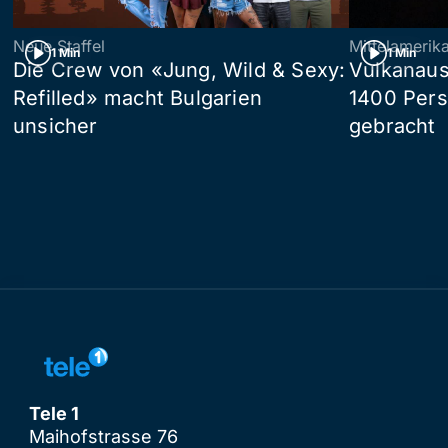
Neue Staffel
Mittelamerik
1 Min
1 Min
Die Crew von «Jung, Wild & Sexy:
Vulkanaus
Refilled» macht Bulgarien
1400 Pers
unsicher
gebracht
Tele 1
Maihofstrasse 76